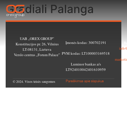
Gradiali Palanga
UAB „OREX GROUP”
Įmonės kodas: 300702191
Be
Konstitucijos pr. 26, Vilnius
info
LT-08131, Lietuva
PVM kodas: LT100003169518
M
Verslo centras „Forum Palace”
market
Luminor bankas a/s
LT924010042401610959
© 2024. Visos teisės saugomos
Pareiškimas apie slapukus