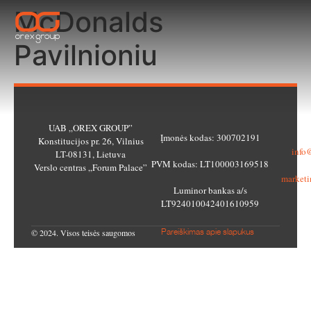
McDonalds
Pavilnioniu
UAB „OREX GROUP”
Įmonės kodas: 300702191
Be
Konstitucijos pr. 26, Vilnius
info
LT-08131, Lietuva
PVM kodas: LT100003169518
M
Verslo centras „Forum Palace”
market
Luminor bankas a/s
LT924010042401610959
© 2024. Visos teisės saugomos
Pareiškimas apie slapukus