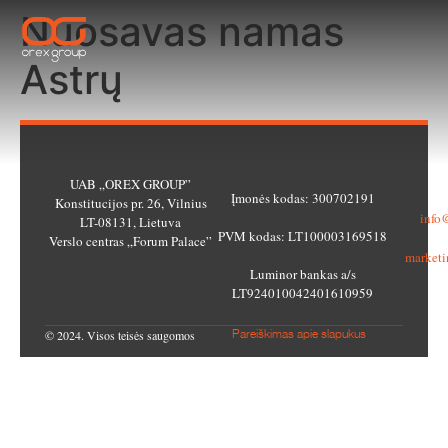
Nuosavas namas
Astrų
UAB „OREX GROUP”
Įmonės kodas: 300702191
Be
Konstitucijos pr. 26, Vilnius
info
LT-08131, Lietuva
PVM kodas: LT100003169518
M
Verslo centras „Forum Palace”
market
Luminor bankas a/s
LT924010042401610959
© 2024. Visos teisės saugomos
Pareiškimas apie slapukus