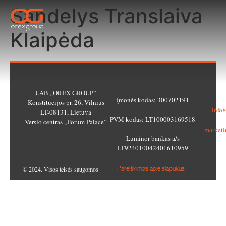
Sandelys Translaiva
Klaipėda
UAB „OREX GROUP”
Įmonės kodas: 300702191
Be
Konstitucijos pr. 26, Vilnius
info
LT-08131, Lietuva
PVM kodas: LT100003169518
M
Verslo centras „Forum Palace”
market
Luminor bankas a/s
LT924010042401610959
© 2024. Visos teisės saugomos
Pareiškimas apie slapukus