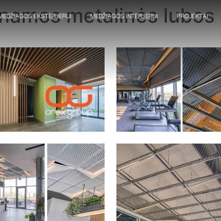
namos metalinės lubos
MEDŽIAGOS EKSTERJERUI
MEDŽIAGOS INTERJERUI
PROJEKTAI