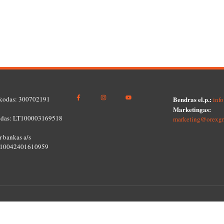
kodas: 300702191
Bendras el.p.:
inf
Marketingas:
das: LT100003169518
marketing@orexgr
 bankas a/s
10042401610959