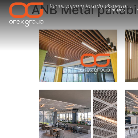
Ventiliuojamų fasadų ekspertai...
ANB Metal pakabi
APIE MUS