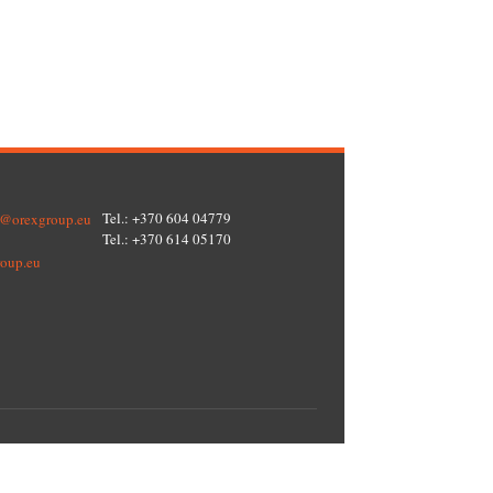
Tel.: +370 604 04779
o@orexgroup.eu
Tel.: +370 614 05170
oup.eu