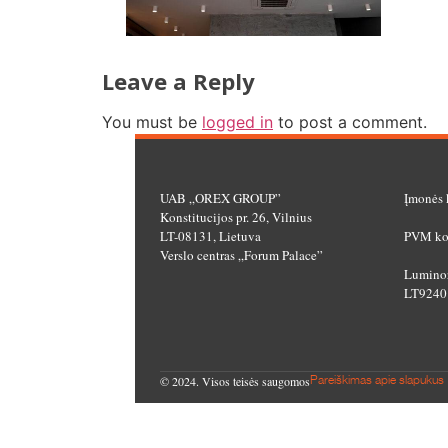
Leave a Reply
You must be
logged in
to post a comment.
UAB „OREX GROUP”
Įmonės 
Konstitucijos pr. 26, Vilnius
LT-08131, Lietuva
PVM ko
Verslo centras „Forum Palace”
Luminor
LT9240
© 2024. Visos teisės saugomos
Pareiškimas apie slapukus