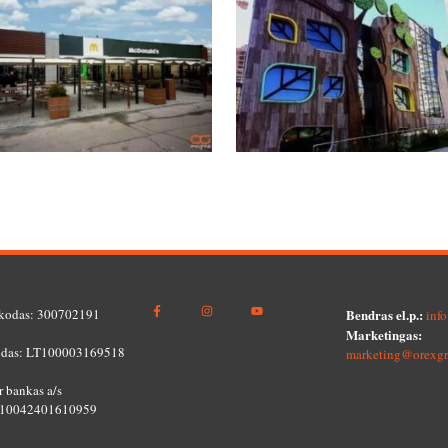
kodas: 300702191
Bendras el.p.:
inf
Marketingas:
das: LT100003169518
marketing@orexgr
 bankas a/s
10042401610959