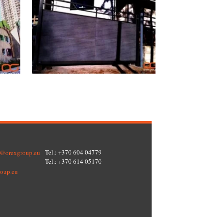
Tel.: +370 604 04779
o@orexgroup.eu
Tel.: +370 614 05170
oup.eu