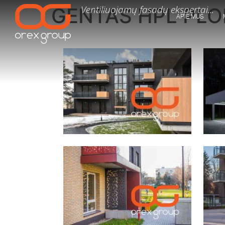
Ventiliuojamų fasadų ekspertai...
GENTAS HPL PLO
APIE MUS