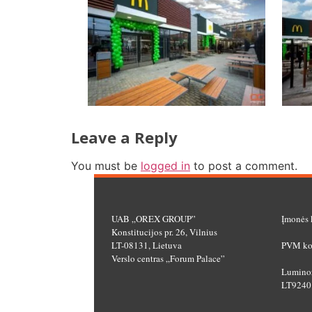
Leave a Reply
You must be
logged in
to post a comment.
UAB „OREX GROUP”
Įmonės 
Konstitucijos pr. 26, Vilnius
LT-08131, Lietuva
PVM ko
Verslo centras „Forum Palace”
Luminor
LT9240