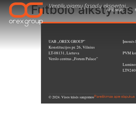
Ventiliuojamų fasadų ekspertai...
Futbolo aikštynas 
APIE MUS
UAB „OREX GROUP”
Įmonės 
Konstitucijos pr. 26, Vilnius
LT-08131, Lietuva
PVM ko
Verslo centras „Forum Palace”
Luminor
LT9240
© 2024. Visos teisės saugomos
Pareiškimas apie slapukus