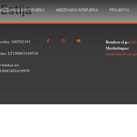
Estija
MEDŽIAGOS EKSTERJERUI
MEDŽIAGOS INTERJERUI
PROJEKTAI
kodas: 300702191
Bendras el.p.:
inf
Marketingas:
das: LT100003169518
marketing@orexgr
 bankas a/s
10042401610959