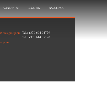
KONTAKTAI
BLOG’AS
NAUJIENOS
Tel.: +370 604 04779
o@orexgroup.eu
Tel.: +370 614 05170
oup.eu