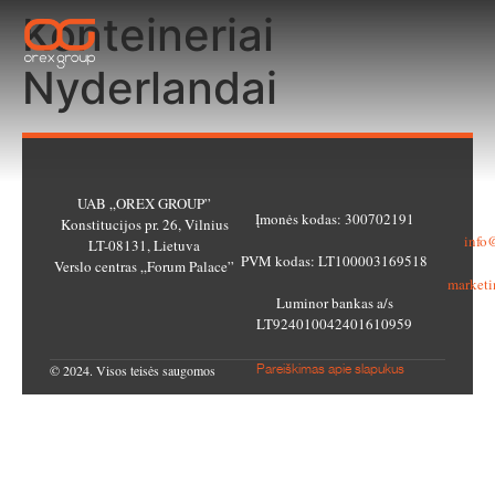
Konteineriai
Nyderlandai
UAB „OREX GROUP”
Įmonės kodas: 300702191
Be
Konstitucijos pr. 26, Vilnius
info
LT-08131, Lietuva
PVM kodas: LT100003169518
M
Verslo centras „Forum Palace”
market
Luminor bankas a/s
LT924010042401610959
© 2024. Visos teisės saugomos
Pareiškimas apie slapukus